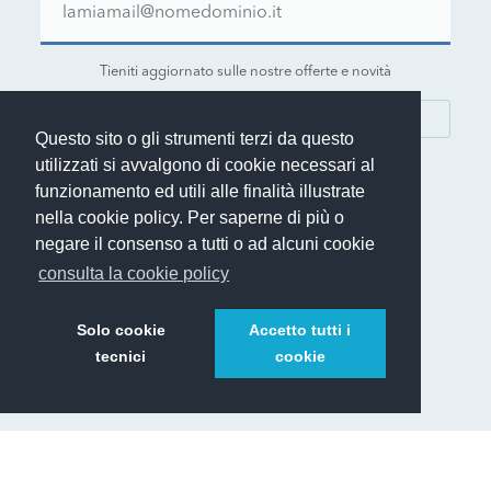
Tieniti aggiornato sulle nostre offerte e novità
ISCRIVITI
Questo sito o gli strumenti terzi da questo
utilizzati si avvalgono di cookie necessari al
funzionamento ed utili alle finalità illustrate
nella cookie policy. Per saperne di più o
negare il consenso a tutti o ad alcuni cookie
© 1999-2026 Rent.it Srl - P.IVA IT01390700902
consulta la cookie policy
®
Rent.it
è un marchio registrato di Rent.it Srl
Solo cookie
Accetto tutti i
tecnici
cookie