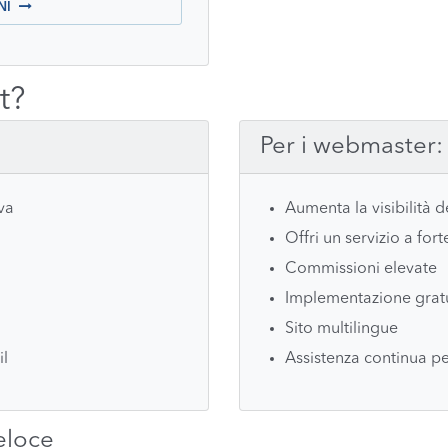
NI
t?
Per i webmaster:
va
Aumenta la visibilità d
Offri un servizio a for
Commissioni elevate
Implementazione gratui
Sito multilingue
il
Assistenza continua pe
eloce