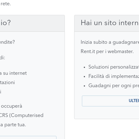
rete.
gio?
Hai un sito inter
endite?
Inizia subito a guadagnare
Rent.it per i webmaster.
di:
Soluzioni personalizza
a su internet
Facilità di implementa
tazioni
Guadagni per ogni pre
i
ULTE
si occuperà
o CRS (Computerised
a parte tua.