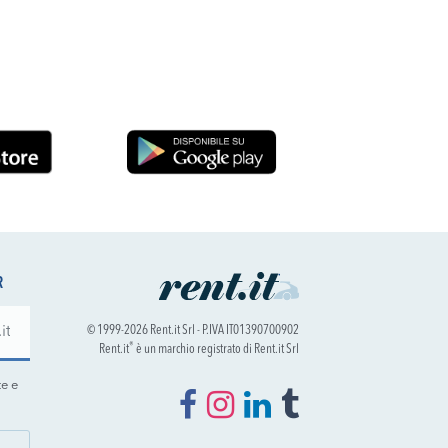
R
© 1999-2026 Rent.it Srl - P.IVA IT01390700902
®
Rent.it
è un marchio registrato di Rent.it Srl
te e