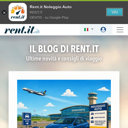
Rent.it Noleggio Auto
VAI
RENT.IT
GRATIS - su Google Play
IL BLOG DI RENT.IT
Ultime novità e consigli di viaggio