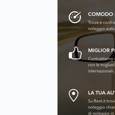
COMODO 
Trova e confro
noleggio auto 
MIGLIOR 
Contrattiamo c
con le miglior
internazionali.
LA TUA A
Su Rent.it trov
noleggio chiar
di noleggio in