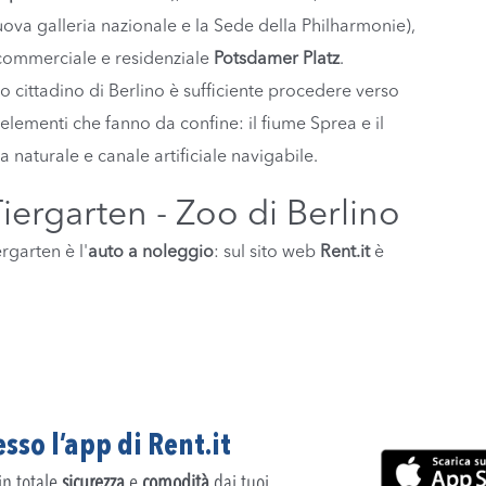
ova galleria nazionale e la Sede della Philharmonie),
 commerciale e residenziale
Potsdamer Platz
.
 cittadino di Berlino è sufficiente procedere verso
elementi che fanno da confine: il fiume Sprea e il
naturale e canale artificiale navigabile.
iergarten - Zoo di Berlino
rgarten è l'
auto a noleggio
: sul sito web
Rent.it
è
sso l’app di Rent.it
 in totale
sicurezza
e
comodità
dai tuoi