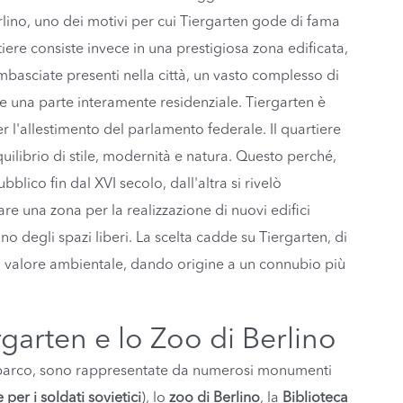
erlino, uno dei motivi per cui Tiergarten gode di fama
iere consiste invece in una prestigiosa zona edificata,
ambasciate presenti nella città, un vasto complesso di
e una parte interamente residenziale. Tiergarten è
r l'allestimento del parlamento federale. Il quartiere
equilibrio di stile, modernità e natura. Questo perché,
blico fin dal XVI secolo, dall'altra si rivelò
re una zona per la realizzazione di nuovi edifici
o degli spazi liberi. La scelta cadde su Tiergarten, di
e il valore ambientale, dando origine a un connubio più
ergarten e lo Zoo di Berlino
 al parco, sono rappresentate da numerosi monumenti
per i soldati sovietici
), lo
zoo di Berlino
, la
Biblioteca