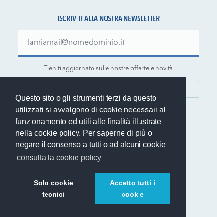
ISCRIVITI ALLA NOSTRA NEWSLETTER
Tieniti aggiornato sulle nostre offerte e novità
ISCRIVITI
Questo sito o gli strumenti terzi da questo
utilizzati si avvalgono di cookie necessari al
funzionamento ed utili alle finalità illustrate
nella cookie policy. Per saperne di più o
negare il consenso a tutti o ad alcuni cookie
© 1999-2026 Rent.it Srl - P.IVA IT01390700902
consulta la cookie policy
®
Rent.it
è un marchio registrato di Rent.it Srl
Solo cookie
Accetto tutti i
tecnici
cookie