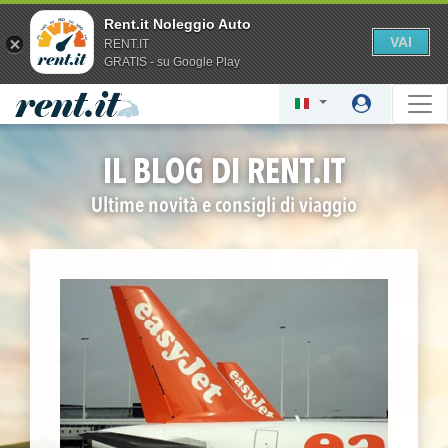
Rent.it Noleggio Auto
VAI
RENT.IT
GRATIS - su Google Play
IL BLOG DI RENT.IT
Ultime novità e consigli di viaggio