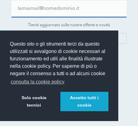
Tieniti aggiornato sulle nostre offerte e novità
ISCRIVITI
Questo sito o gli strumenti terzi da questo
utilizzati si avvalgono di cookie necessari al
funzionamento ed utili alle finalità illustrate
nella cookie policy. Per saperne di più o
negare il consenso a tutti o ad alcuni cookie
© 1999-2026 Rent.it Srl - P.IVA IT01390700902
consulta la cookie policy
®
Rent.it
è un marchio registrato di Rent.it Srl
Solo cookie
Accetto tutti i
tecnici
cookie