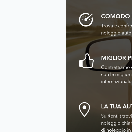
COMODO 
Trova e confro
noleggio auto 
MIGLIOR 
Contrattiamo c
con le miglior
internazionali.
LA TUA A
Su Rent.it trov
noleggio chiar
di noleggio in