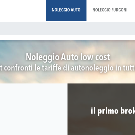
NOLEGGIO AUTO
NOLEGGIO FURGONI
Noleggio Auto low cost
t confronti le tariffe di autonoleggio in tut
il primo bro