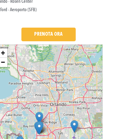
ando - Rosen Center
ford - Aeroporto (SFB)
PRENOTA ORA
ding....
+
−