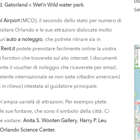
Orl
d
,
Gatorland
e
Wet'n Wild water park
.
San
l Airport
(MCO), il secondo dello stato per numero di
isitare Orlando e le sue attrazioni dislocate molto
un'
auto a noleggio
, che potrete ritirare sia in
Loa
n
Rent.it
potete prenotare facilmente online la vostra
 fornitori che troverete sul sito internet. I documenti
ente il voucher di noleggio che riceverete per email,
atente internazionale se non siete cittadini americani)
 in rilievo) intestata al guidatore principale.
n'ampia varietà di attrazioni. Per esempio ptete
le sue fontane, che sono il simbolo della città. Ci
e visitare:
Anita S. Wooten Gallery
,
Harry P. Leu
Orlando Science Center.