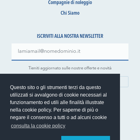
Compagnie di noleggio
Chi Siamo
ISCRIVITI ALLA NOSTRA NEWSLETTER
Tieniti aggiornato sulle nostre offerte e novità
ISCRIVITI
Questo sito o gli strumenti terzi da questo
utilizzati si avvalgono di cookie necessari al
funzionamento ed utili alle finalità illustrate
nella cookie policy. Per saperne di più o
negare il consenso a tutti o ad alcuni cookie
© 1999-2026 Rent.it Srl - P.IVA IT01390700902
consulta la cookie policy
®
Rent.it
è un marchio registrato di Rent.it Srl