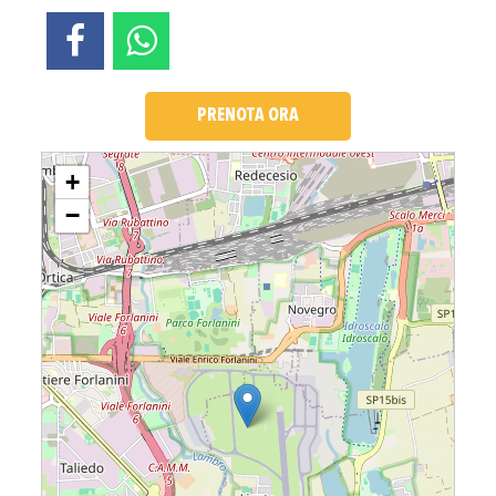
PRENOTA ORA
Loading....
+
−