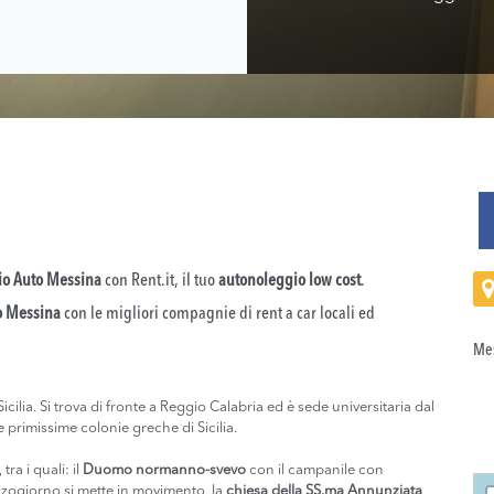
io Auto Messina
con Rent.it, il tuo
autonoleggio low cost
.
o Messina
con le migliori compagnie di rent a car locali ed
Mes
cilia. Si trova di fronte a Reggio Calabria ed è sede universitaria dal
e primissime colonie greche di Sicilia.
a i quali: il
Duomo normanno-svevo
con il campanile con
Loa
zogiorno si mette in movimento, la
chiesa della SS.ma Annunziata