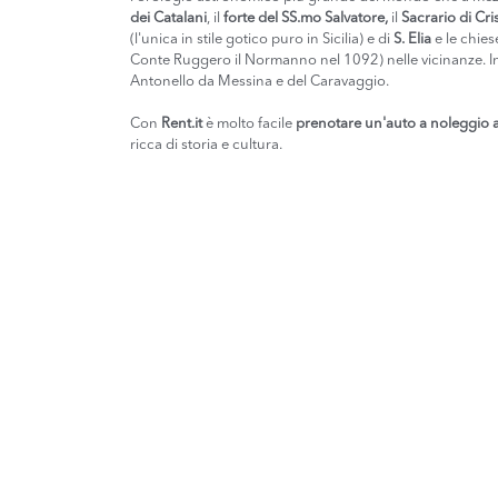
dei Catalani
, il
forte del SS.mo Salvatore,
il
Sacrario di Cri
(l'unica in stile gotico puro in Sicilia) e di
S. Elia
e le chies
Conte Ruggero il Normanno nel 1092) nelle vicinanze. I
Antonello da Messina e del Caravaggio.
Con
Rent.it
è molto facile
prenotare un'auto a noleggio 
ricca di storia e cultura.