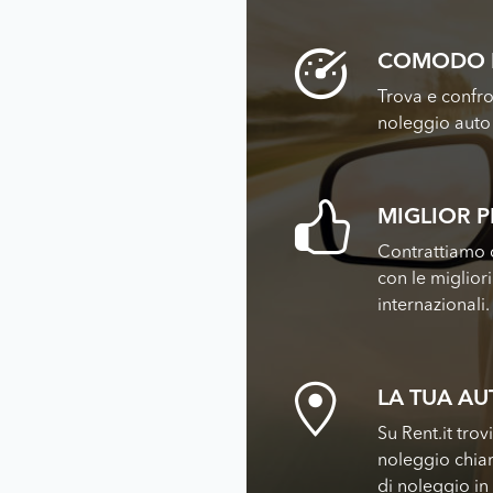
COMODO 
Trova e confro
noleggio auto 
MIGLIOR 
Contrattiamo c
con le miglior
internazionali.
LA TUA A
Su Rent.it trov
noleggio chiar
di noleggio in