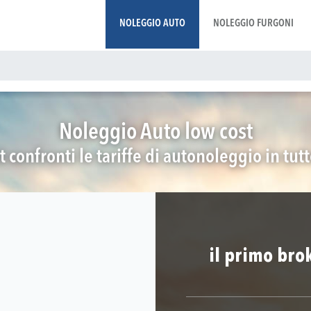
NOLEGGIO AUTO
NOLEGGIO FURGONI
Noleggio Auto low cost
t confronti le tariffe di autonoleggio in tut
il primo bro