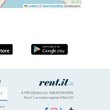
Leaflet
|
©
OpenStreetMap
contributors
R
© 1999-2026 Rent.it Srl - P.IVA IT01390700902
®
Rent.it
è un marchio registrato di Rent.it Srl
te e