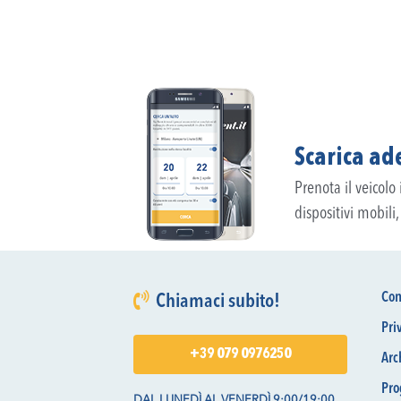
Scarica ade
Prenota il veicolo
dispositivi mobili
Con
Chiamaci subito!
Pri
+39 079 0976250
Arc
Pro
DAL LUNEDÌ AL VENERDÌ 9:00/19:00