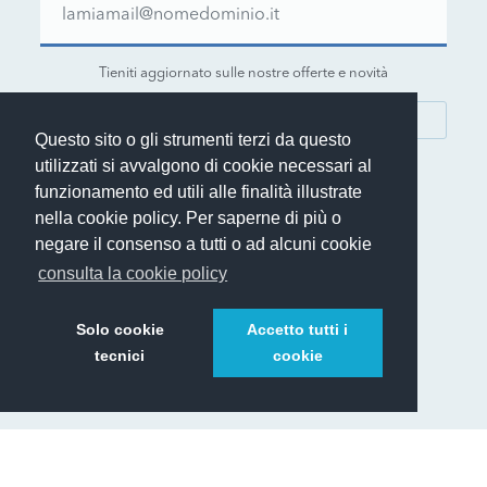
Tieniti aggiornato sulle nostre offerte e novità
ISCRIVITI
Questo sito o gli strumenti terzi da questo
utilizzati si avvalgono di cookie necessari al
funzionamento ed utili alle finalità illustrate
nella cookie policy. Per saperne di più o
negare il consenso a tutti o ad alcuni cookie
© 1999-2026 Rent.it Srl - P.IVA IT01390700902
consulta la cookie policy
®
Rent.it
è un marchio registrato di Rent.it Srl
Solo cookie
Accetto tutti i
tecnici
cookie