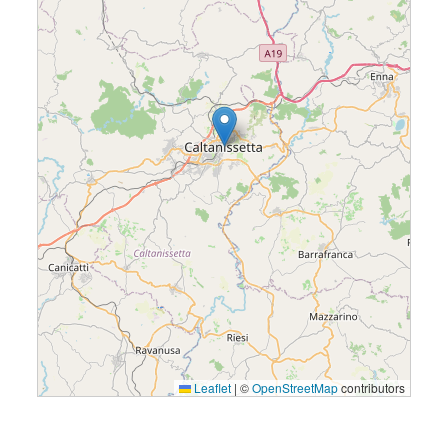
Leaflet
|
©
OpenStreetMap
contributors