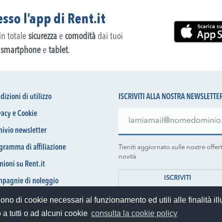
sso l’app di Rent.it
 in totale
sicurezza
e
comodità
dai tuoi
,
smartphone
e
tablet
.
dizioni di utilizzo
ISCRIVITI ALLA NOSTRA NEWSLETTE
vacy e Cookie
hivio newsletter
gramma di affiliazione
Tieniti aggiornato sulle nostre offer
novità
nioni su Rent.it
ISCRIVITI
pagnie di noleggio
 Siamo
gono di cookie necessari al funzionamento ed utili alle finalità ill
 a tutti o ad alcuni cookie
consulta la cookie policy