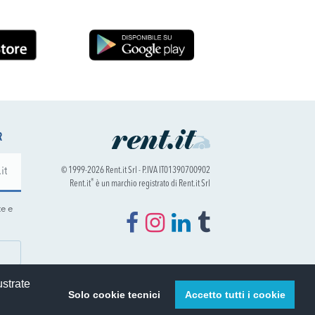
R
© 1999-2026 Rent.it Srl - P.IVA IT01390700902
®
Rent.it
è un marchio registrato di Rent.it Srl
te e
ustrate
Solo cookie tecnici
Accetto tutti i cookie