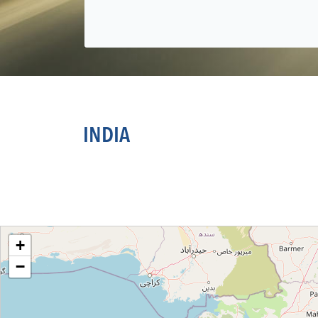
INDIA
Loading....
+
−