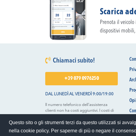
Scarica ade
Prenota il veicolo
dispositivi mobili
Con
Chiamaci subito!
Pri
+39 079 0976250
Arc
Pro
DAL LUNEDÌ AL VENERDÌ 9:00/19:00
Opi
Il numero telefonico dell'assistenza
clienti non ha costi aggiuntivi. I costi di
Com
chiamata saranno quelli applicati dal
Chi
Questo sito o gli strumenti terzi da questo utilizzati si avval
vostro operatore.
nella cookie policy. Per saperne di più o negare il consenso