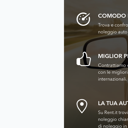
COMODO 
Trova e confro
noleggio auto 
MIGLIOR 
Contrattiamo c
con le miglior
internazionali.
LA TUA A
Su Rent.it trov
noleggio chiar
di noleggio in