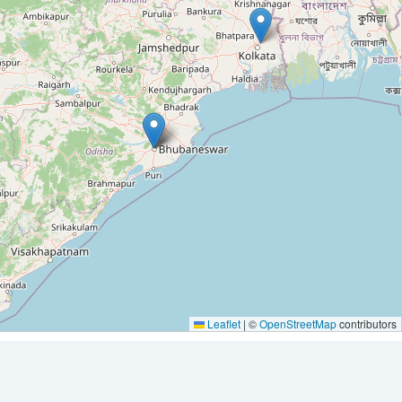
Leaflet
|
©
OpenStreetMap
contributors