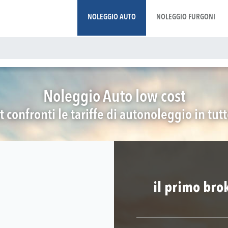
NOLEGGIO AUTO
NOLEGGIO FURGONI
Noleggio Auto low cost
t confronti le tariffe di autonoleggio in tut
il primo bro