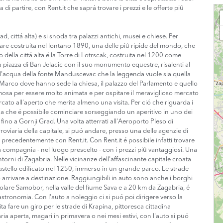
di partire, con Rent.it che saprá trovare i prezzi e le offerte piú
Loa
d, cittá alta) e si snoda tra palazzi antichi, musei e chiese. Per
lare costruita nel lontano 1890, una delle piú ripide del mondo, che
o della cittá alta é la Torre di Lotrscak, costruita nel 1200 come
a piazza di Ban Jelacic con il suo monumento equestre, risalenti al
a l'acqua della fonte Manduscevac che la leggenda vuole sia quella
n Marco dove hanno sede la chiesa, il palazzo del Parlamento e quello
amosa per essere molto animata e per ospitare il meraviglioso mercato
ercato all'aperto che merita almeno una visita. Per ció che riguarda i
urna che é possibile cominciare sorseggiando un aperitivo in uno dei
va fino a Gornji Grad. Una volta atterrati all'Aeroporto Pleso di
rroviaria della capitale, si puó andare, presso una delle agenzie di
a precedentemente con Rent.it. Con Rent.it é possibile infatti trovare
la compagnia - nel luogo prescelto - con i prezzi piú vantaggiosi. Una
dintorni di Zagabria. Nelle vicinanze dell'affascinante capitale croata
tello edificato nel 1250, immerso in un grande parco. Le strade
o arrivare a destinazione. Raggiungibili in auto sono anche i borghi
olare Samobor, nella valle del fiume Sava e a 20 km da Zagabria, é
astronomia. Con l'auto a noleggio ci si puó poi dirigere verso la
ta fare un giro per le strade di Krapina, pittoresca cittadina
aria aperta, magari in primavera o nei mesi estivi, con l'auto si puó