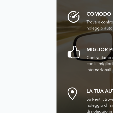
COMODO 
Trova e confro
noleggio auto 
MIGLIOR 
Contrattiamo c
con le miglior
internazionali.
LA TUA A
Su Rent.it trov
noleggio chiar
di noleggio in