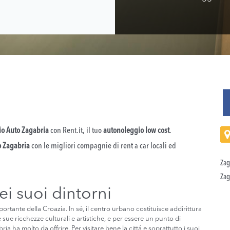
o Auto Zagabria
con Rent.it, il tuo
autonoleggio low cost
.
o Zagabria
con le migliori compagnie di rent a car locali ed
Zag
Zag
ei suoi dintorni
mportante della Croazia. In sé, il centro urbano costituisce addirittura
 sue ricchezze culturali e artistiche, e per essere un punto di
a ha molto da offrire. Per visitare bene la cittá e soprattutto i suoi