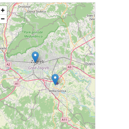
ding....
+
−