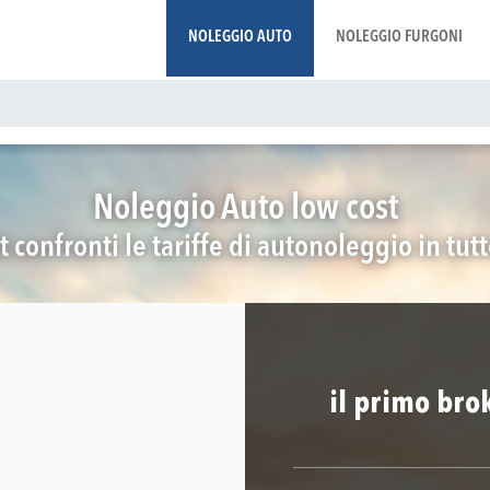
NOLEGGIO AUTO
NOLEGGIO FURGONI
Noleggio Auto low cost
t confronti le tariffe di autonoleggio in tut
il primo bro