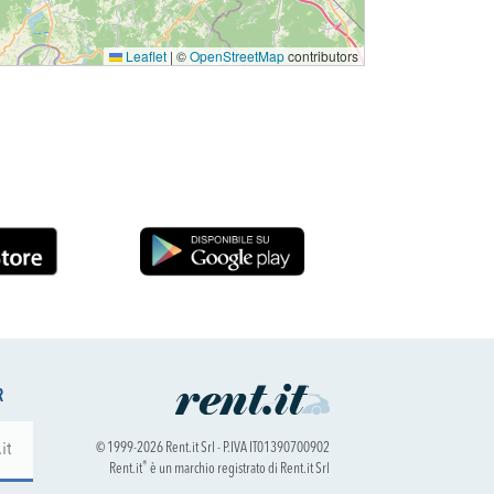
Leaflet
|
©
OpenStreetMap
contributors
R
© 1999-2026 Rent.it Srl - P.IVA IT01390700902
®
Rent.it
è un marchio registrato di Rent.it Srl