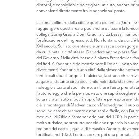
dintorni, é consigliabile noleggiare un'auto, ancora prima 
convenienti direttamente fra le agenzie sul posto.
La zona collinare della cittá é quella piú antica (Gornji Gra
raggiungere quest'area si puó anche utilizzare la funico
collega Gornji Grad a Donji Grad, la cittá bassa. Il simbol
fortificazione dell'ingresso sud. Non lontano da qui c'é l
XVII secolo. Sul lato orientale c'é una vasca dove sgorg
da cui é nata la cittá stessa. Da vedere anche piazza Sa
del Governo. Nella cittá bassa c'é piazza Preradovica, f
dei fiori. A Zagabria é da menzionare il Dolac, il vasto m
divertimenti, Zagabria é una cittá dalla vivace vita nott
tanti locali situati lungo la Tkalciceva, la strada che arri
Zagabria, distante circa dieci chilometri dalla stazione fe
noleggio situata al suo interno, a ritirare l'auto prenotat
l'autonoleggio che fa per noi, visto che saprá scegliere 
volta ritirata l'auto si potrá approfittare per esplorare i 
c'é la montagna di Medvenica con Medvedgrad, il suo cas
sono indicate chiaramente e non sará difficile, con l'aut
medievali di Okic e Samobor originari del 1200. In partic
molto turistica, soprattutto per ció che riguarda la sua g
regione dei castelli, quella di Hrvastko Zagorje, dove meri
fortificata nel 1330. Per trascorrere poi una giornata all'